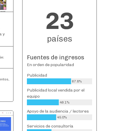
23
n
a y
países
Fuentes de ingresos
ón:
En orden de popularidad
Publicidad
entos,
67.8%
Publicidad local vendida por el
equipo
49.1%
Apoyo de la audiencia / lectores
45.0%
Servicios de consultoría