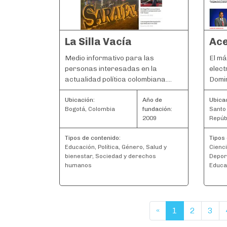
La Silla Vacía
Ac
Medio informativo para las
El má
personas interesadas en la
elect
actualidad política colombiana....
Domin
Ubicación:
Año de
Ubica
Bogotá, Colombia
fundación:
Santo
2009
Repúb
Tipos de contenido:
Tipos 
Educación, Política, Género, Salud y
Cienci
bienestar, Sociedad y derechos
Depor
humanos
Educa
«
1
2
3