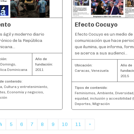
ento
Efecto Cocuyo
s ágil y moderno diario
Efecto Cocuyo es un medio de
rónico de la República
comunicación que hace perio
icana...
que ilumina, que informa, form
se acerca a sus audienci...
ción:
Año de
 Domingo,
fundación:
Ubicación:
Año de
lica Dominicana
2011
Caracas, Venezuela
fundaci
2015
de contenido:
a, Cultura y entretenimiento,
Tipos de contenido:
tes, Economía y negocios,
Feminismos, Ambiente, Diversidad
ción
equidad, inclusión y accesibilidad (
Deportes, Migración
4
5
6
7
8
9
10
11
»