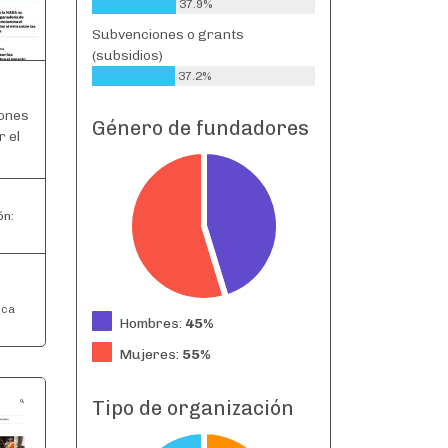
37.9%
Subvenciones o grants
(subsidios)
37.2%
iones
Género de fundadores
 el
ón:
ica
Hombres:
45%
Mujeres:
55%
Tipo de organización