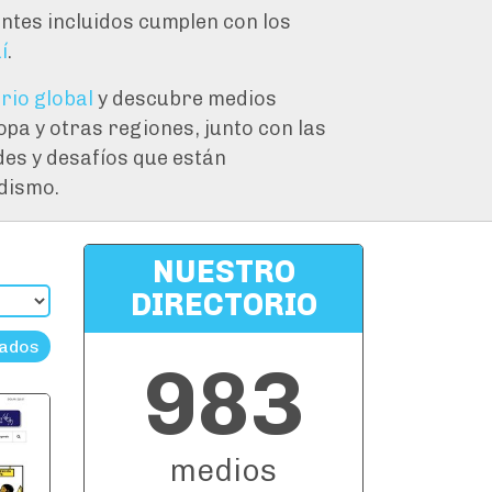
ntes incluidos cumplen con los
í
.
rio global
y descubre medios
opa y otras regiones, junto con las
es y desafíos que están
dismo.
NUESTRO
DIRECTORIO
zados
983
medios