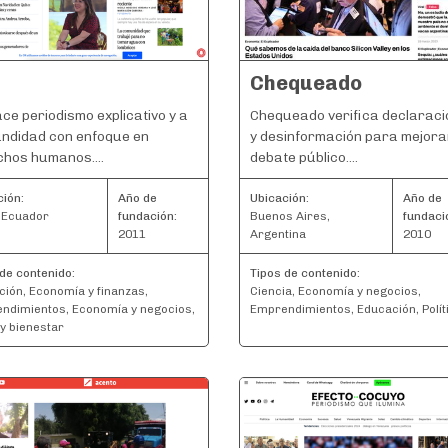
Chequeado
ce periodismo explicativo y a
Chequeado verifica declarac
undidad con enfoque en
y desinformación para mejorar
hos humanos....
debate público....
ción:
Año de
Ubicación:
Año de
, Ecuador
fundación:
Buenos Aires,
fundaci
2011
Argentina
2010
de contenido:
Tipos de contenido:
ción, Economía y finanzas,
Ciencia, Economía y negocios,
ndimientos, Economía y negocios,
Emprendimientos, Educación, Polít
y bienestar