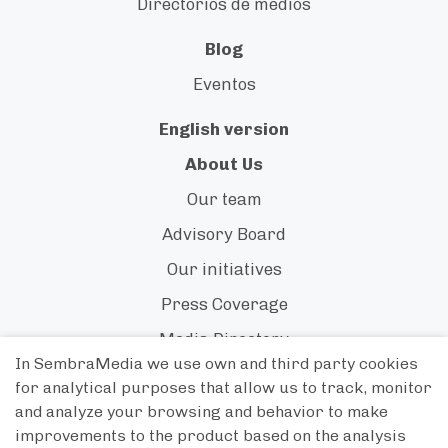
Directorios de medios
Blog
Eventos
English version
About Us
Our team
Advisory Board
Our initiatives
Press Coverage
Media Directory
In SembraMedia we use own and third party cookies
Research & Reports
for analytical purposes that allow us to track, monitor
and analyze your browsing and behavior to make
improvements to the product based on the analysis
Políticas de Privacidad y Cookies
-
Terms of sale
-
Terms of use